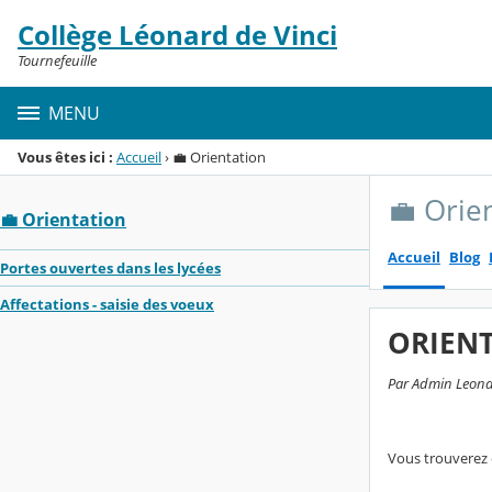
Panneau de gestion des cookies
Collège Léonard de Vinci
Menu de la rubrique
Contenu
Tournefeuille
MENU
Vous êtes ici :
Accueil
›
💼 Orientation
💼 Orie
💼 Orientation
Accueil
Blog
Portes ouvertes dans les lycées
Affectations - saisie des voeux
ORIEN
Par Admin Leonar
Vous trouverez 