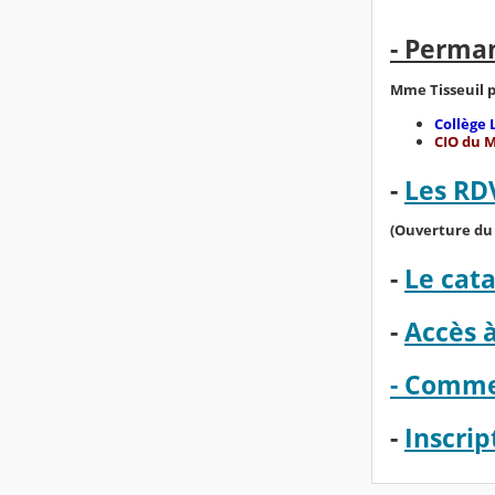
- Perman
Mme Tisseuil p
Collège 
CIO du M
-
Les RD
(Ouverture du 
-
Le cata
-
Accès à
- Commen
-
Inscrip