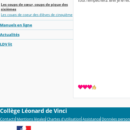
tout l'empéchera. Bref je le 
Les coups de cœur, coups de pique des
sixièmes
Les coups de coeur des élèves de cinquième
Manuels en ligne
Actualités
LDV lit
Collège Léonard de Vinci
Contacts
Mentions légales
Chartes d'utilisation
Assistance
Données person