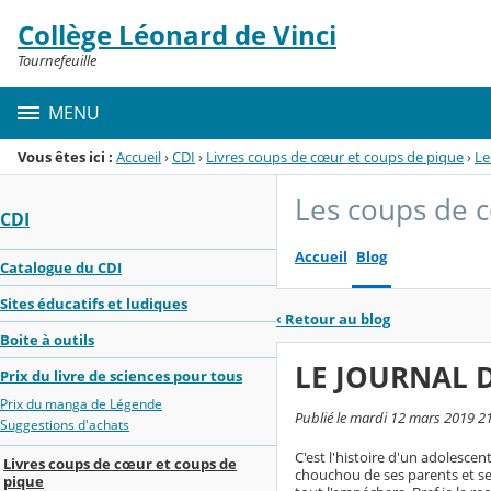
Panneau de gestion des cookies
Collège Léonard de Vinci
Menu de la rubrique
Contenu
Tournefeuille
MENU
Vous êtes ici :
Accueil
›
CDI
›
Livres coups de cœur et coups de pique
›
Le
Les coups de 
CDI
Accueil
Blog
Catalogue du CDI
Sites éducatifs et ludiques
‹
Retour au blog
Boite à outils
LE JOURNAL D'
Prix du livre de sciences pour tous
Prix du manga de Légende
Publié le mardi 12 mars 2019 21:
Suggestions d'achats
C'est l'histoire d'un adolescen
Livres coups de cœur et coups de
chouchou de ses parents et ses
pique